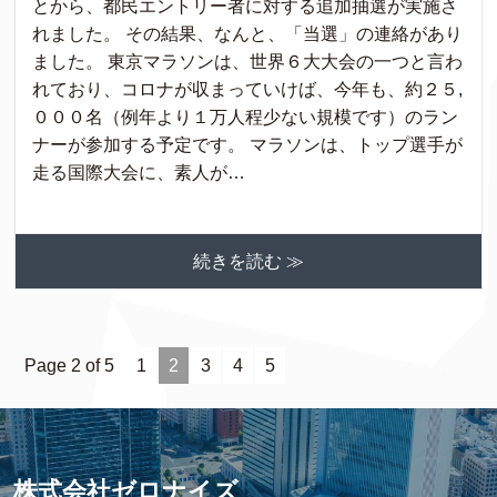
とから、都民エントリー者に対する追加抽選が実施さ
れました。 その結果、なんと、「当選」の連絡があり
ました。 東京マラソンは、世界６大大会の一つと言わ
れており、コロナが収まっていけば、今年も、約２５,
０００名（例年より１万人程少ない規模です）のラン
ナーが参加する予定です。 マラソンは、トップ選手が
走る国際大会に、素人が…
続きを読む ≫
Page 2 of 5
1
2
3
4
5
株式会社ゼロナイズ